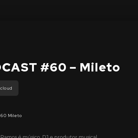
CAST #60 – Mileto
dcloud
0 Mileto
 Ramos é músico, DJ e produtor musical