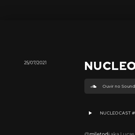
NUCLEO
25/07/2021
Ouvir no Soun
NUCLEOCAST #6
@
miletodj
aka Lucas