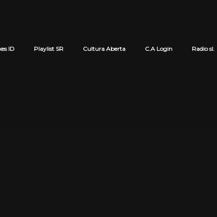
xes ID
Playlist SR
Cultura Aberta
C.A Login
Radio sl.
Cart review