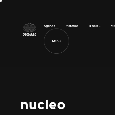
Agenda
Matérias
Tracks L
Mi
Menu
nucleo