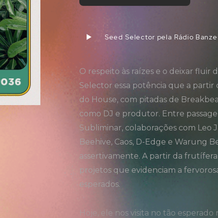
Seed Selector pela Rádio Banze
O respeito às raízes e o deixar fluir
Selector essa potência que a partir
do House, com pitadas de Breakbea
como DJ e produtor. Entre passage
Subliminar, colaborações com Leo J
Beehive, Caos, D-Edge e Warung Be
assertivamente. A partir da frutífe
projetos que evidenciam a fervoros
esperados.
Hoje, ele nos visita no tão espera