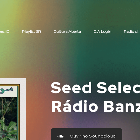
xes ID
Playlist SR
Cultura Aberta
C.A Login
Radio sl.
Cart review
Seed Selec
Rádio Ban
Ouvir no Soundcloud