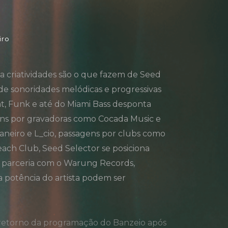
iro
 da criatividades são o que fazem de Seed
 de sonoridades melódicas e progressivas
t, Funk e até do Miami Bass desponta
ns por gravadoras como Cocada Music e
aneiro e L_cio, passagens por clubs como
ach Club, Seed Selector se posiciona
ra parceria com o Warung Records,
a potência do artista podem ser
do retorno da programação do Banzeio após