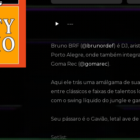
---
Bruno BRF (@
brunordef
) é DJ, ari
Porto Alegre, onde também integra
Goma Rec (@
gomarec
).
Aqui ele trás uma amálgama de sua
entre clássicos e faixas de talentos 
com o swing líquido do jungle e ga
Seu pássaro é o Gavião, letal ave de 
Setlist: