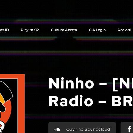
xes ID
Playlist SR
Cultura Aberta
C.A Login
Radio sl.
Cart review
Ninho – [N
Radio – B
Ouvir no Soundcloud