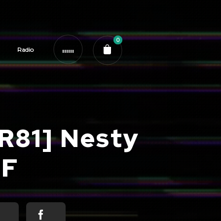
0
Radio
R81] Nesty
RF