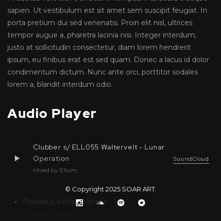
sapien. Ut vestibulum est sit amet sem suscipit feugiat. In
porta pretium dui sed venenatis. Proin elit nisl, ultrices
tempor augue a, pharetra lacinia nisi. Integer interdum,
justo at sollicitudin consectetur, diam lorem hendrerit
ipsum, eu finibus erat est sed quam. Donec a lacus id dolor
condimentum dictum. Nunc ante orci, porttitor sodales
lorem a, blandit interdum odio.
Audio Player
Clubber s/ ELL055 Waltervelt - Lunar
Operation
SoundCloud
Mixed by Ellum
© Copyright 2025
SOAR ART
.
Phasellus eleifend lacinia
Integer interdum