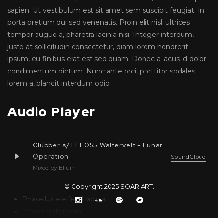
sapien. Ut vestibulum est sit amet sem suscipit feugiat. In
porta pretium dui sed venenatis. Proin elit nisl, ultrices
tempor augue a, pharetra lacinia nisi. Integer interdum,
justo at sollicitudin consectetur, diam lorem hendrerit
ipsum, eu finibus erat est sed quam. Donec a lacus id dolor
condimentum dictum. Nunc ante orci, porttitor sodales
lorem a, blandit interdum odio.
Audio Player
Clubber s/ ELL055 Waltervelt - Lunar
Operation
SoundCloud
Mixed by Ellum
© Copyright 2025
SOAR ART
.
Phasellus eleifend lacinia
Integer interdum