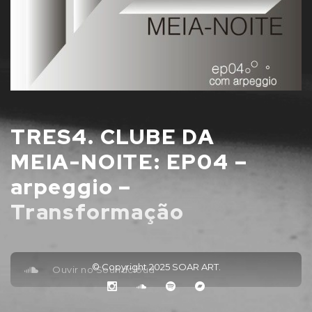
TRES4. CLUBE DA
MEIA-NOITE: EP04 –
arpeggio –
Transformação
© Copyright 2025
SOAR ART
.
Ouvir no Soundcloud