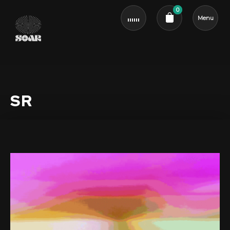
0
Menu
Cart review
SR