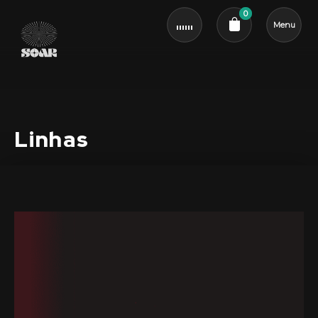
0
Menu
Cart review
Linhas